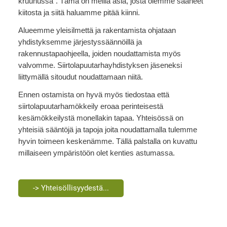
kruunussa”. Tämä on meillä asia, josta olemme saaneet
kiitosta ja siitä haluamme pitää kiinni.
Alueemme yleisilmettä ja rakentamista ohjataan
yhdistyksemme järjestyssäännöillä ja
rakennustapaohjeella, joiden noudattamista myös
valvomme. Siirtolapuutarhayhdistyksen jäseneksi
liittymällä sitoudut noudattamaan niitä.
Ennen ostamista on hyvä myös tiedostaa että
siirtolapuutarhamökkeily eroaa perinteisestä
kesämökkeilystä monellakin tapaa. Yhteisössä on
yhteisiä sääntöjä ja tapoja joita noudattamalla tulemme
hyvin toimeen keskenämme. Tällä palstalla on kuvattu
millaiseen ympäristöön olet kenties astumassa.
-> Yhteisöllisyydestä...