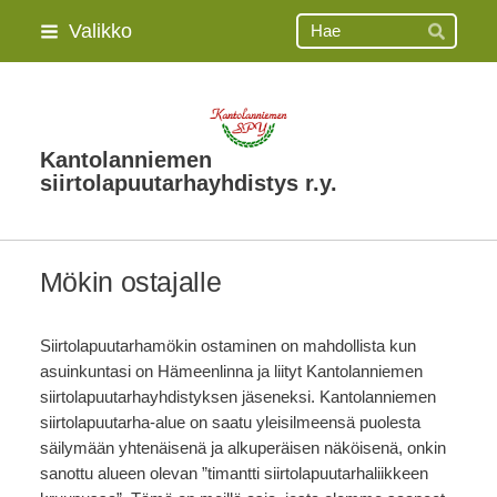
Siirry
Haku
Valikko
Hae
sivun
sisältöön
Kantolanniemen
siirtolapuutarhayhdistys r.y.
Mökin ostajalle
Siirtolapuutarhamökin ostaminen on mahdollista kun
asuinkuntasi on Hämeenlinna ja liityt Kantolanniemen
siirtolapuutarhayhdistyksen jäseneksi. Kantolanniemen
siirtolapuutarha-alue on saatu yleisilmeensä puolesta
säilymään yhtenäisenä ja alkuperäisen näköisenä, onkin
sanottu alueen olevan ”timantti siirtolapuutarhaliikkeen