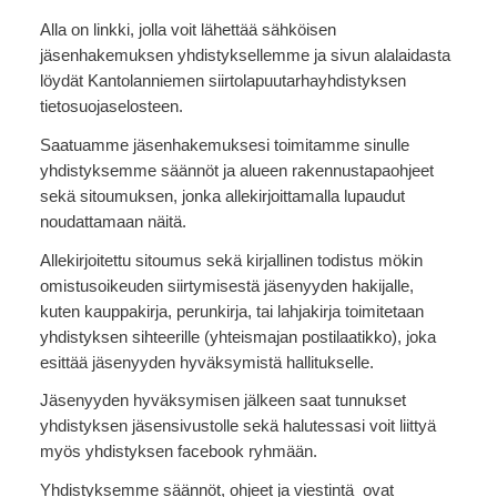
Alla on linkki, jolla voit lähettää sähköisen
jäsenhakemuksen yhdistyksellemme ja sivun alalaidasta
löydät Kantolanniemen siirtolapuutarhayhdistyksen
tietosuojaselosteen.
Saatuamme jäsenhakemuksesi toimitamme sinulle
yhdistyksemme säännöt ja alueen rakennustapaohjeet
sekä sitoumuksen, jonka allekirjoittamalla lupaudut
noudattamaan näitä.
Allekirjoitettu sitoumus sekä kirjallinen todistus mökin
omistusoikeuden siirtymisestä jäsenyyden hakijalle,
kuten kauppakirja, perunkirja, tai lahjakirja toimitetaan
yhdistyksen sihteerille (yhteismajan postilaatikko), joka
esittää jäsenyyden hyväksymistä hallitukselle.
Jäsenyyden hyväksymisen jälkeen saat tunnukset
yhdistyksen jäsensivustolle sekä halutessasi voit liittyä
myös yhdistyksen facebook ryhmään.
Yhdistyksemme säännöt, ohjeet ja viestintä ovat