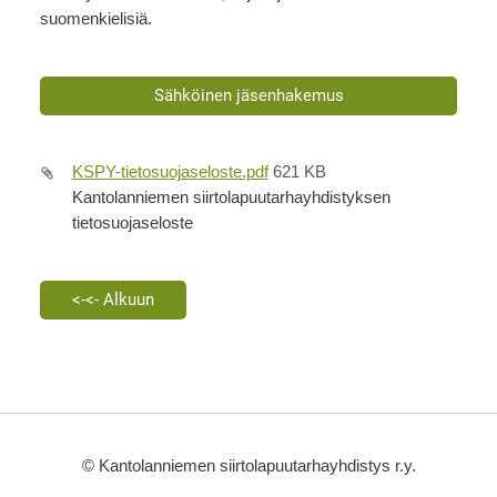
suomenkielisiä.
Sähköinen jäsenhakemus
KSPY-tietosuojaseloste.pdf
621 KB
Kantolanniemen siirtolapuutarhayhdistyksen
tietosuojaseloste
<-<- Alkuun
©
Kantolanniemen siirtolapuutarhayhdistys r.y.